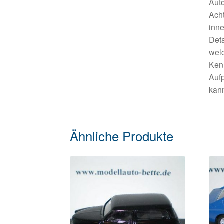
Auto
Acht
inne
Deta
welc
Ken
Aufp
kann
Ähnliche Produkte