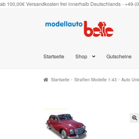
ab 100,00€ Versandkosten frei innerhalb Deutschlands -
+49-(
Zur
Zum
Navigation
Inhalt
springen
springen
Startseite
Shop
Gutscheine
Startseite
Straßen Modelle 1:43
Auto Uni
🔍