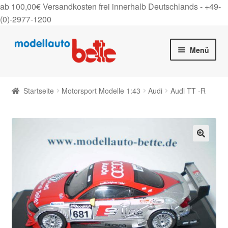
ab 100,00€ Versandkosten frei innerhalb Deutschlands -
+49-
(0)-2977-1200
Zur
Zum
Menü
Navigation
Inhalt
springen
springen
Startseite
Startseite
Motorsport Modelle 1:43
Audi
Audi TT -R
Unter
Shop
auskla
Gutscheine
🔍
Über uns
On Tour
Kontakt