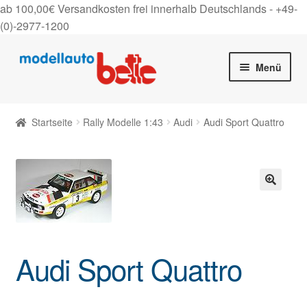
ab 100,00€ Versandkosten frei innerhalb Deutschlands -
+49-
(0)-2977-1200
Zur
Zum
Menü
Navigation
Inhalt
springen
springen
Startseite
Startseite
Rally Modelle 1:43
Audi
Audi Sport Quattro
Unter
Shop
auskla
Gutscheine
🔍
Über uns
On Tour
Audi Sport Quattro
Kontakt