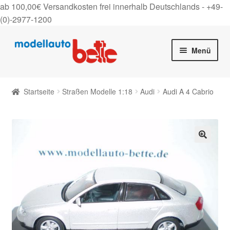
ab 100,00€ Versandkosten frei innerhalb Deutschlands -
+49-
(0)-2977-1200
Zur
Zum
Menü
Navigation
Inhalt
springen
springen
Startseite
Startseite
Straßen Modelle 1:18
Audi
Audi A 4 Cabrio
Unter
Shop
auskla
Gutscheine
🔍
Über uns
On Tour
Kontakt