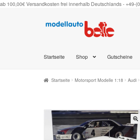
ab 100,00€ Versandkosten frei innerhalb Deutschlands -
+49-(
Zur
Zum
Navigation
Inhalt
springen
springen
Startseite
Shop
Gutscheine
Startseite
Motorsport Modelle 1:18
Audi
🔍