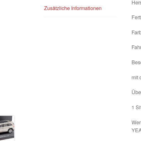
Hers
Zusätzliche Informationen
Fert
Farb
Fahr
Beso
mit 
Über
1 Si
Wer
YE