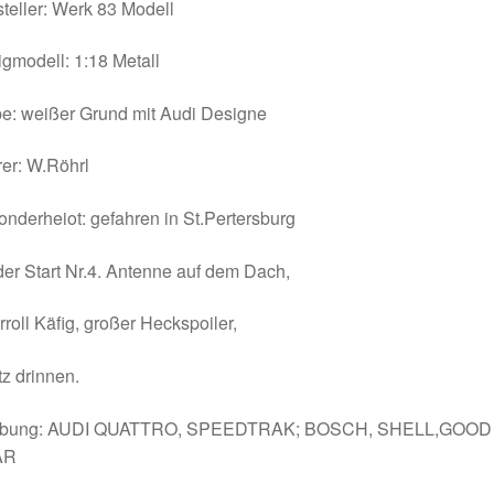
teller: Werk 83 Modell
igmodell: 1:18 Metall
e: weißer Grund mit Audi Designe
er: W.Röhrl
nderheiot: gefahren in St.Pertersburg
der Start Nr.4. Antenne auf dem Dach,
roll Käfig, großer Heckspoiler,
tz drinnen.
bung: AUDI QUATTRO, SPEEDTRAK; BOSCH, SHELL,GOOD
AR