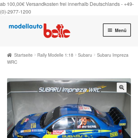
ab 100,00€ Versandkosten frei innerhalb Deutschlands -
+49-
(0)-2977-1200
Zur
Zum
Menü
Navigation
Inhalt
springen
springen
Startseite
Startseite
Rally Modelle 1:18
Subaru
Subaru Impreza
Unter
WRC
Shop
auskla
Gutscheine
Über uns
🔍
On Tour
Kontakt